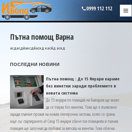
Към
0999 112 112
съдържанието
МЕНЮ
И
ДЖА
Пътна помощ Варна
асдасдйаксдйаскд касйд аскд
ПОСЛЕДНИ НОВИНИ
Пътна помощ : До 15 Януари караме
без винетки заради проблемите в
новата система
До 15 януари по пътищата на България ще може
да се пътува без винетка. Това ще е възможно
заради пълния провал на новата електронна система, която се срина
още със стартирането и! След 15 януари обаче тол-полицията и пътната
полиция ще започнат да глобяват за липсата на винетка. Това обясни