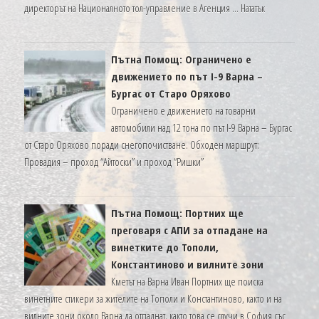
Пътна
директорът на Националното тол-управление в Агенция …
Нататък
помощ
:
До
Пътна Помощ: Ограничено е
15
движението по път I-9 Варна –
Януари
Бургас от Старо Оряхово
караме
Ограничено е движението на товарни
без
автомобили над 12 тона по път I-9 Варна – Бургас
винетки
от Старо Оряхово поради снегопочистване. Обходен маршрут:
заради
Провадия – проход “Айтоски” и проход “Ришки”
проблемите
в
новата
Пътна Помощ: Портних ще
система
преговаря с АПИ за отпадане на
винетките до Тополи,
Константиново и вилните зони
Кметът на Варна Иван Портних ще поиска
винетните стикери за жителите на Тополи и Константиново, както и на
вилните зони около Варна да отпаднат, както това се случи в София със